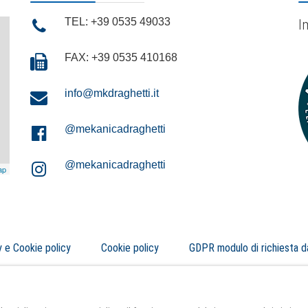
TEL: +39 0535 49033
I
FAX: +39 0535 410168
info@mkdraghetti.it
@mekanicadraghetti
@mekanicadraghetti
ap
y e Cookie policy
Cookie policy
GDPR modulo di richiesta d
Mekanica Draghetti S.n.c. di Draghetti Gianni e Luca